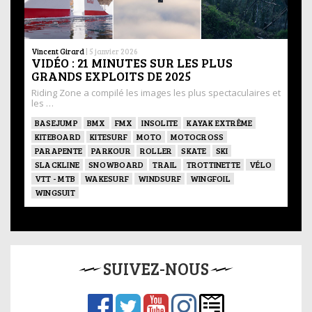
Vincent Girard
|
5 janvier 2026
VIDÉO : 21 MINUTES SUR LES PLUS
GRANDS EXPLOITS DE 2025
Riding Zone a compilé les images les plus spectaculaires et
les …
BASEJUMP
BMX
FMX
INSOLITE
KAYAK EXTRÊME
KITEBOARD
KITESURF
MOTO
MOTOCROSS
PARAPENTE
PARKOUR
ROLLER
SKATE
SKI
SLACKLINE
SNOWBOARD
TRAIL
TROTTINETTE
VÉLO
VTT - MTB
WAKESURF
WINDSURF
WINGFOIL
WINGSUIT
SUIVEZ-NOUS