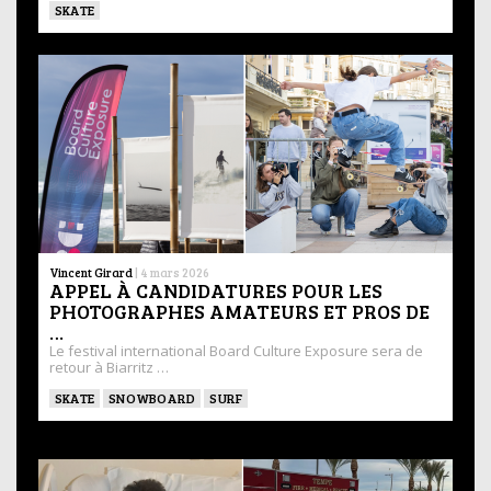
SKATE
Vincent Girard
|
4 mars 2026
APPEL À CANDIDATURES POUR LES
PHOTOGRAPHES AMATEURS ET PROS DE
…
Le festival international Board Culture Exposure sera de
retour à Biarritz …
SKATE
SNOWBOARD
SURF