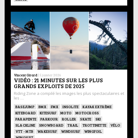
Vincent Girard
|
5 janvier 2026
VIDÉO : 21 MINUTES SUR LES PLUS
GRANDS EXPLOITS DE 2025
Riding Zone a compilé les images les plus spectaculaires et
les …
BASEJUMP
BMX
FMX
INSOLITE
KAYAK EXTRÊME
KITEBOARD
KITESURF
MOTO
MOTOCROSS
PARAPENTE
PARKOUR
ROLLER
SKATE
SKI
SLACKLINE
SNOWBOARD
TRAIL
TROTTINETTE
VÉLO
VTT - MTB
WAKESURF
WINDSURF
WINGFOIL
WINGSUIT