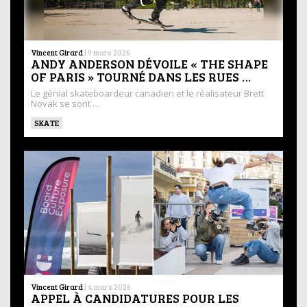
Vincent Girard
|
9 mars 2026
ANDY ANDERSON DÉVOILE « THE SHAPE
OF PARIS » TOURNÉ DANS LES RUES …
Le génial skateboardeur canadien et le réalisateur Brett
Novak se sont …
SKATE
Vincent Girard
|
4 mars 2026
APPEL À CANDIDATURES POUR LES