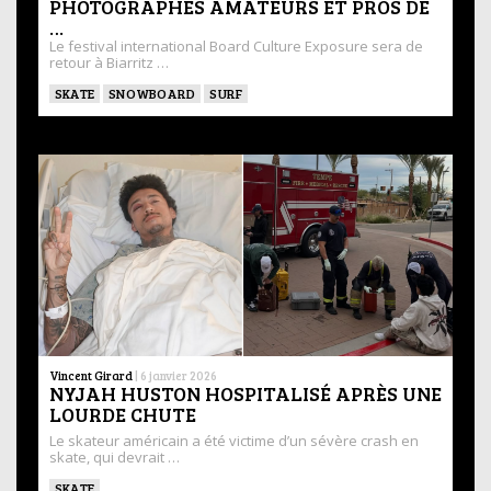
PHOTOGRAPHES AMATEURS ET PROS DE
…
Le festival international Board Culture Exposure sera de
retour à Biarritz …
SKATE
SNOWBOARD
SURF
Vincent Girard
|
6 janvier 2026
NYJAH HUSTON HOSPITALISÉ APRÈS UNE
LOURDE CHUTE
Le skateur américain a été victime d’un sévère crash en
skate, qui devrait …
SKATE