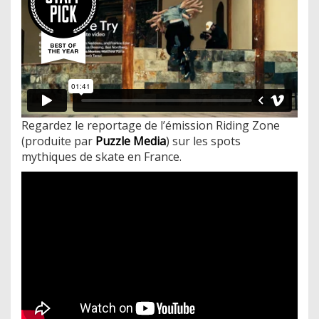
Regardez le reportage de l’émission Riding Zone
(produite par
Puzzle Media
) sur les spots
mythiques de skate en France.