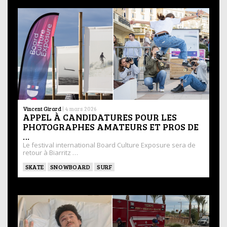
Vincent Girard
|
4 mars 2026
APPEL À CANDIDATURES POUR LES
PHOTOGRAPHES AMATEURS ET PROS DE
…
Le festival international Board Culture Exposure sera de
retour à Biarritz …
SKATE
SNOWBOARD
SURF