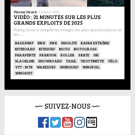
Vincent Girard
|
5 janvier 2026
VIDÉO : 21 MINUTES SUR LES PLUS
GRANDS EXPLOITS DE 2025
Riding Zone a compilé les images les plus spectaculaires et
les …
BASEJUMP
BMX
FMX
INSOLITE
KAYAK EXTRÊME
KITEBOARD
KITESURF
MOTO
MOTOCROSS
PARAPENTE
PARKOUR
ROLLER
SKATE
SKI
SLACKLINE
SNOWBOARD
TRAIL
TROTTINETTE
VÉLO
VTT - MTB
WAKESURF
WINDSURF
WINGFOIL
WINGSUIT
SUIVEZ-NOUS