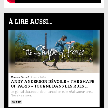
À LIRE AUSSI...
Vincent Girard
|
9 mars 2026
ANDY ANDERSON DÉVOILE « THE SHAPE
OF PARIS » TOURNÉ DANS LES RUES …
Le génial skateboardeur canadien et le réalisateur Brett
Novak se sont …
SKATE