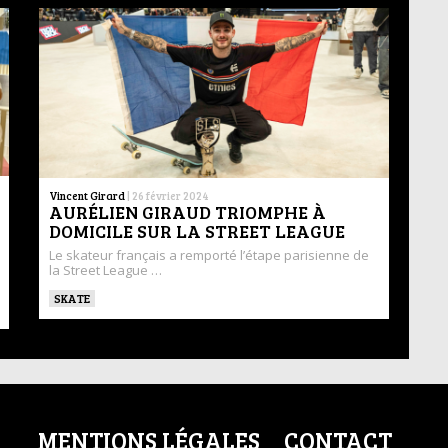
Vincent Girard
|
26 février 2024
AURÉLIEN GIRAUD TRIOMPHE À
DOMICILE SUR LA STREET LEAGUE
Le skateur français a remporté l’étape parisienne de
la Street League …
SKATE
MENTIONS LÉGALES
CONTACT