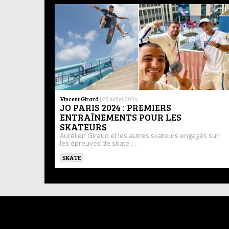
Vincent Girard
|
25 juillet 2024
JO PARIS 2024 : PREMIERS
ENTRAÎNEMENTS POUR LES
SKATEURS
Aurélien Giraud et les autres skateurs engagés sur
les épreuves de skate …
SKATE