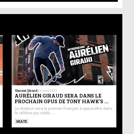
Vincent Girard
|
9 avril 2025
AURÉLIEN GIRAUD SERA DANS LE
PROCHAIN OPUS DE TONY HAWK’S …
Le skateur sera le premier Français à apparaître dans
le célèbre jeu vidéo. …
SKATE