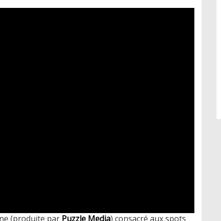
one (produite par
Puzzle Media
) consacré aux spots