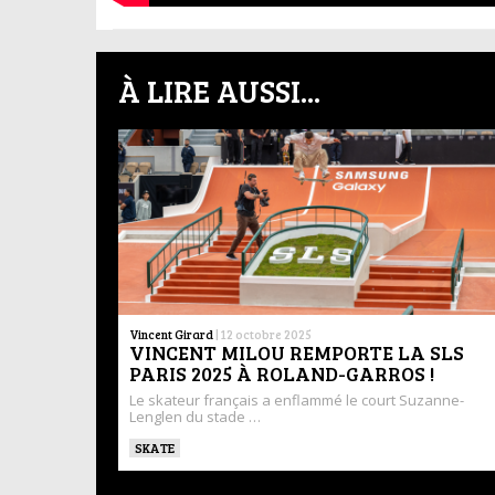
À LIRE AUSSI...
Vincent Girard
|
12 octobre 2025
VINCENT MILOU REMPORTE LA SLS
PARIS 2025 À ROLAND-GARROS !
Le skateur français a enflammé le court Suzanne-
Lenglen du stade …
SKATE