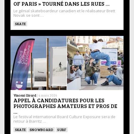
OF PARIS » TOURNÉ DANS LES RUES …
Le génial skateboardeur canadien et le réalisateur Brett
Novak se sont …
SKATE
Vincent Girard
|
4 mars 2026
APPEL À CANDIDATURES POUR LES
PHOTOGRAPHES AMATEURS ET PROS DE
…
Le festival international Board Culture Exposure sera de
retour à Biarritz …
SKATE
SNOWBOARD
SURF