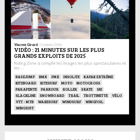
Vincent Girard
|
5 janvier 2026
VIDÉO : 21 MINUTES SUR LES PLUS
GRANDS EXPLOITS DE 2025
Riding Zone a compilé les images les plus spectaculaires et
les …
BASEJUMP
BMX
FMX
INSOLITE
KAYAK EXTRÊME
KITEBOARD
KITESURF
MOTO
MOTOCROSS
PARAPENTE
PARKOUR
ROLLER
SKATE
SKI
SLACKLINE
SNOWBOARD
TRAIL
TROTTINETTE
VÉLO
VTT - MTB
WAKESURF
WINDSURF
WINGFOIL
WINGSUIT