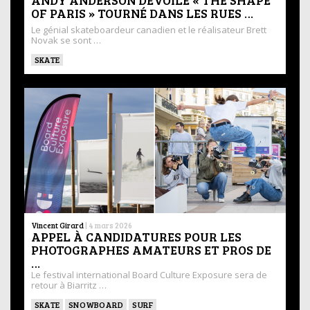
OF PARIS » TOURNÉ DANS LES RUES …
Le génial skateboardeur canadien et le réalisateur Brett
Novak se sont …
SKATE
Vincent Girard
|
4 mars 2026
APPEL À CANDIDATURES POUR LES
PHOTOGRAPHES AMATEURS ET PROS DE
…
Le festival international Board Culture Exposure sera de
retour à Biarritz …
SKATE
SNOWBOARD
SURF