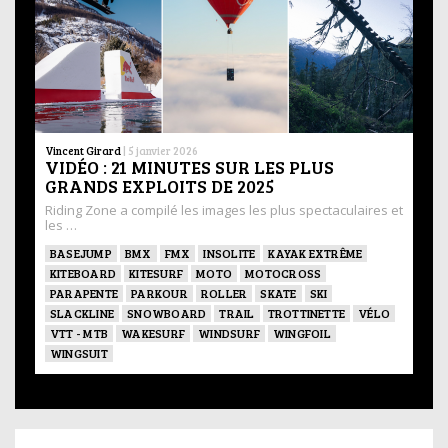
Vincent Girard
|
5 janvier 2026
VIDÉO : 21 MINUTES SUR LES PLUS
GRANDS EXPLOITS DE 2025
Riding Zone a compilé les images les plus spectaculaires et
les …
BASEJUMP
BMX
FMX
INSOLITE
KAYAK EXTRÊME
KITEBOARD
KITESURF
MOTO
MOTOCROSS
PARAPENTE
PARKOUR
ROLLER
SKATE
SKI
SLACKLINE
SNOWBOARD
TRAIL
TROTTINETTE
VÉLO
VTT - MTB
WAKESURF
WINDSURF
WINGFOIL
WINGSUIT