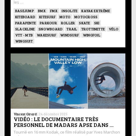
les …
BASEJUMP
BMX
FMX
INSOLITE
KAYAK EXTRÊME
KITEBOARD
KITESURF
MOTO
MOTOCROSS
PARAPENTE
PARKOUR
ROLLER
SKATE
SKI
SLACKLINE
SNOWBOARD
TRAIL
TROTTINETTE
VÉLO
VTT - MTB
WAKESURF
WINDSURF
WINGFOIL
WINGSUIT
Vincent Girard
|
24 décembre 2025
VIDÉO : LE DOCUMENTAIRE TRÈS
PERSONNEL DE MADARS APSE DANS …
Tourné en 16 mm Kodak, ce film réalisé par Yves Marchon