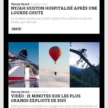
Vincent Girard
|
6 janvier 2026
NYJAH HUSTON HOSPITALISÉ APRÈS UNE
LOURDE CHUTE
Le skateur américain a été victime d’un sévère crash en
skate, qui devrait …
SKATE
Vincent Girard
|
5 janvier 2026
VIDÉO : 21 MINUTES SUR LES PLUS
GRANDS EXPLOITS DE 2025
Riding Zone a compilé les images les plus spectaculaires et