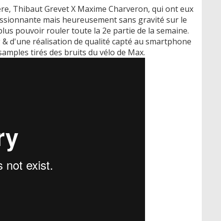
ere, Thibaut Grevet X Maxime Charveron, qui ont eux
essionnante mais heureusement sans gravité sur le
us pouvoir rouler toute la 2e partie de la semaine.
g & d'une réalisation de qualité capté au smartphone
amples tirés des bruits du vélo de Max.