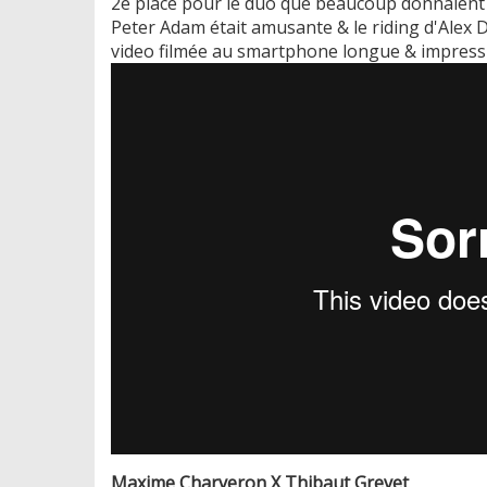
2e place pour le duo que beaucoup donnaient v
Peter Adam était amusante & le riding d'Alex 
video filmée au smartphone longue & impressi
Maxime Charveron X Thibaut Grevet