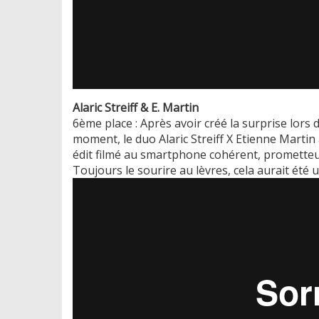
Alaric Streiff & E. Martin
6ème place : Après avoir créé la surprise lors 
moment, le duo Alaric Streiff X Etienne Martin 
édit filmé au smartphone cohérent, prometteu
Toujours le sourire au lèvres, cela aurait été u