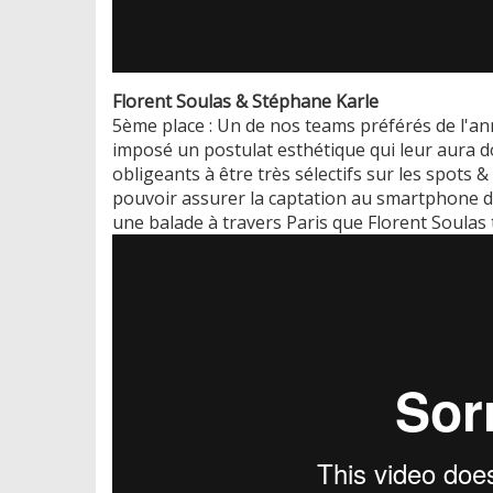
Florent Soulas & Stéphane Karle
5ème place : Un de nos teams préférés de l'ann
imposé un postulat esthétique qui leur aura do
obligeants à être très sélectifs sur les spots &
pouvoir assurer la captation au smartphone de
une balade à travers Paris que Florent Soulas t