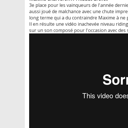
3e place pour les vainqueurs de l'année derni
aussi joué de malchance avec une chute impr
long terme qui a du contraindre Maxime à ne pl
Il en résulte une vidéo inachevée niveau ridin
sur un son composé pour l'occasion avec des s