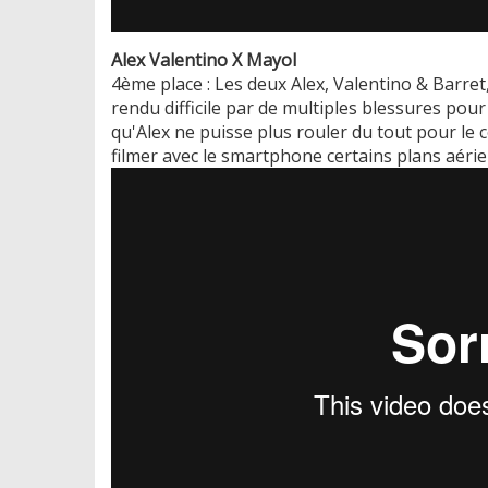
Alex Valentino X Mayol
4ème place : Les deux Alex, Valentino & Barret,
rendu difficile par de multiples blessures po
qu'Alex ne puisse plus rouler du tout pour le 
filmer avec le smartphone certains plans aéri