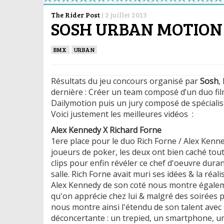
The Rider Post
|
2 juillet 2013
SOSH URBAN MOTION
BMX
URBAN
Résultats du jeu concours organisé par
Sosh
,
dernière : Créer un team composé d’un duo fil
Dailymotion puis un jury composé de spécialis
Voici justement les meilleures vidéos :
Alex Kennedy X Richard Forne
1ere place pour le duo Rich Forne / Alex Kenne
joueurs de poker, les deux ont bien caché tout
clips pour enfin révéler ce chef d'oeuvre duran
salle. Rich Forne avait muri ses idées & la réal
Alex Kennedy de son coté nous montre égaleme
qu'on apprécie chez lui & malgré des soirées p
nous montre ainsi l'étendu de son talent avec c
déconcertante : un trepied, un smartphone, u