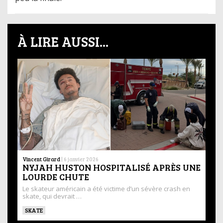
À LIRE AUSSI...
Vincent Girard
|
6 janvier 2026
NYJAH HUSTON HOSPITALISÉ APRÈS UNE
LOURDE CHUTE
Le skateur américain a été victime d’un sévère crash en
skate, qui devrait …
SKATE