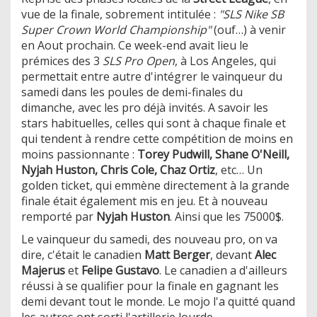
vue de la finale, sobrement intitulée :
"SLS Nike SB
Super Crown World Championship"
(ouf…) à venir
en Aout prochain. Ce week-end avait lieu le
prémices des 3
SLS Pro Open
, à Los Angeles, qui
permettait entre autre d'intégrer le vainqueur du
samedi dans les poules de demi-finales du
dimanche, avec les pro déjà invités. A savoir les
stars habituelles, celles qui sont à chaque finale et
qui tendent à rendre cette compétition de moins en
moins passionnante :
Torey Pudwill, Shane O'Neill,
Nyjah Huston, Chris Cole, Chaz Ortiz
, etc… Un
golden ticket, qui emmène directement à la grande
finale était également mis en jeu. Et à nouveau
remporté par
Nyjah Huston
. Ainsi que les 75000$.
Le vainqueur du samedi, des nouveau pro, on va
dire, c'était le canadien
Matt Berger
, devant
Alec
Majerus
et
Felipe Gustavo
. Le canadien a d'ailleurs
réussi à se qualifier pour la finale en gagnant les
demi devant tout le monde. Le mojo l'a quitté quand