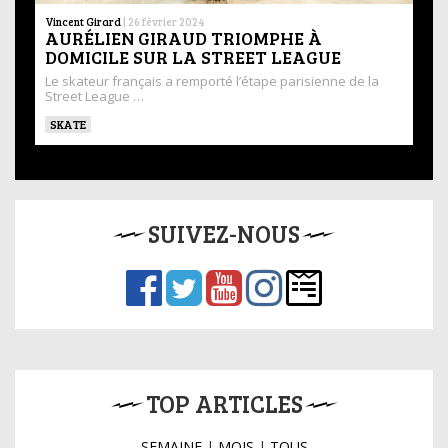
Vincent Girard
|
26 février 2024
AURÉLIEN GIRAUD TRIOMPHE À
DOMICILE SUR LA STREET LEAGUE
Le skateur français a remporté l’étape parisienne de la
Street League …
SKATE
SUIVEZ-NOUS
TOP ARTICLES
SEMAINE
|
MOIS
|
TOUS