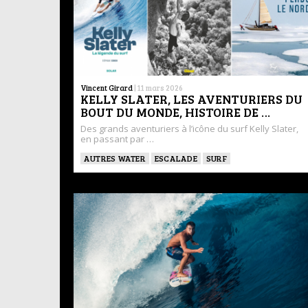
Vincent Girard
|
11 mars 2026
KELLY SLATER, LES AVENTURIERS DU
BOUT DU MONDE, HISTOIRE DE …
Des grands aventuriers à l’icône du surf Kelly Slater,
en passant par …
AUTRES WATER
ESCALADE
SURF