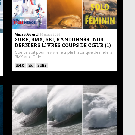
Vincent Girard
|
10 mars 2026
SURF, BMX, SKI, RANDONNÉE : NOS
DERNIERS LIVRES COUPS DE CŒUR (1)
Que ce soit pour revivre le triplé historique des riders
BMX aux JO de …
BMX
SKI
SURF