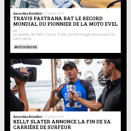
Anouchka Noisillier
|
12 juillet 2018
TRAVIS PASTRANA BAT LE RECORD
MONDIAL DU PIONNIER DE LA MOTO EVEL
…
Le leader du Nitro Circus à fait un hommage émouvant au
héro de la …
MOTOCROSS
Anouchka Noisillier
|
10 juillet 2018
KELLY SLATER ANNONCE LA FIN DE SA
CARRIÈRE DE SURFEUR