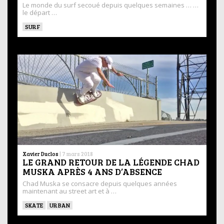
Le monde du surf secoué depuis quelques semaines … …
le départ …
SURF
Xavier Duclos
|
7 mars 2018
LE GRAND RETOUR DE LA LÉGENDE CHAD
MUSKA APRÈS 4 ANS D’ABSENCE
Chad Muska se consacre depuis quelques années
maintenant au street art et à …
SKATE
URBAN