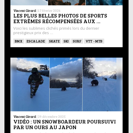
Vincent Girard
|
17 février 2026
LES PLUS BELLES PHOTOS DE SPORTS
EXTRÊMES RÉCOMPENSÉES AUX …
Voici les sublimes clichés primés lors du dernier
prestigieux prix des …
BMX
ESCALADE
SKATE
SKI
SURF
VTT - MTB
Vincent Girard
|
29 décembre 2025
VIDÉO : UN SNOWBOARDEUR POURSUIVI
PAR UN OURS AU JAPON