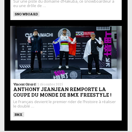
Sur une piste du domaine d’Hakuba, ce snowboardeur a
eu une drôle de …
SNOWBOARD
Vincent Girard
|
1 décembre 2025
ANTHONY JEANJEAN REMPORTE LA
COUPE DU MONDE DE BMX FREESTYLE !
Le Français devient le premier rider de l’histoire à réaliser
le doublé …
BMX