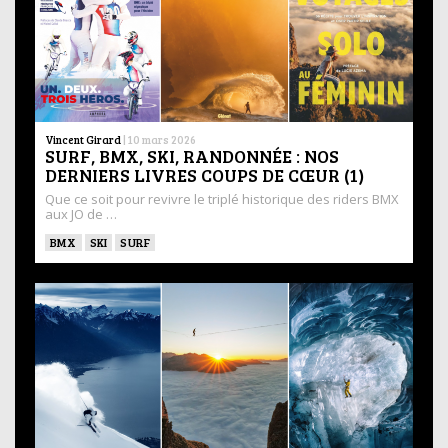
Vincent Girard
|
10 mars 2026
SURF, BMX, SKI, RANDONNÉE : NOS
DERNIERS LIVRES COUPS DE CŒUR (1)
Que ce soit pour revivre le triplé historique des riders BMX
aux JO de …
BMX
SKI
SURF