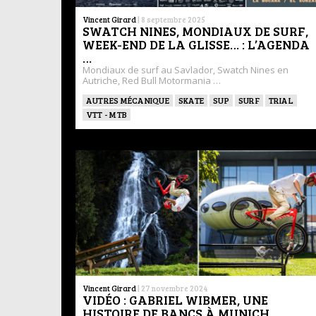
Vincent Girard
|
8 septembre 2025
SWATCH NINES, MONDIAUX DE SURF,
WEEK-END DE LA GLISSE… : L’AGENDA
…
Mondiaux de surf au Savlador, Swatch Nines en
Autriche, Red Bull Motormania …
AUTRES MÉCANIQUE
SKATE
SUP
SURF
TRIAL
VTT - MTB
Vincent Girard
|
27 novembre 2024
VIDÉO : GABRIEL WIBMER, UNE
HISTOIRE DE BANCS À MUNICH