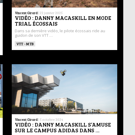
Vincent Girard
|
22 janvier 2025
VIDÉO : DANNY MACASKILL EN MODE
TRIAL ÉCOSSAIS
Dans sa dernière vidéo, le pilote écossais ride au
guidon de son VTT …
VTT - MTB
Vincent Girard
|
5 octobre 2024
VIDÉO : DANNY MACASKILL S’AMUSE
SUR LE CAMPUS ADIDAS DANS …