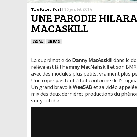
The Rider Post
|
10 juillet 2014
UNE PARODIE HILAR
MACASKILL
TRIAL
URBAN
La suprématie de
Danny MacAsskill
dans le dom
relève est là !
Hammy MacNahskill
et son BMX 
avec des modules plus petits, vraiment plus p
Une copie pas tout à fait conforme de l'origina
​Un grand bravo à
WeeSAB
et sa vidéo appelée
mix des deux dernières productions du phén
sur youtube.