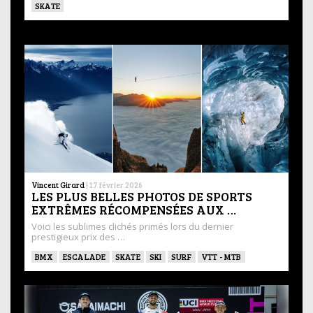
SKATE
Vincent Girard
|
17 février 2026
LES PLUS BELLES PHOTOS DE SPORTS
EXTRÊMES RÉCOMPENSÉES AUX …
Voici les sublimes clichés primés lors du dernier
prestigieux prix des …
BMX
ESCALADE
SKATE
SKI
SURF
VTT - MTB