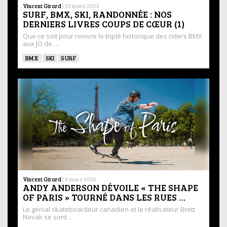
Vincent Girard
|
10 mars 2026
SURF, BMX, SKI, RANDONNÉE : NOS
DERNIERS LIVRES COUPS DE CŒUR (1)
Que ce soit pour revivre le triplé historique des riders BMX
aux JO de …
BMX
SKI
SURF
Vincent Girard
|
9 mars 2026
ANDY ANDERSON DÉVOILE « THE SHAPE
OF PARIS » TOURNÉ DANS LES RUES …
Le génial skateboardeur canadien et le réalisateur Brett
Novak se sont …