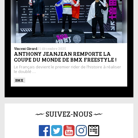
Vincent Girard
|
1 décembre 2025
ANTHONY JEANJEAN REMPORTE LA
COUPE DU MONDE DE BMX FREESTYLE !
Le Français devient le premier rider de l’histoire à réaliser
le doublé …
BMX
SUIVEZ-NOUS