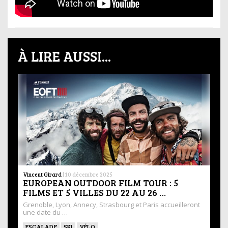
À LIRE AUSSI...
Vincent Girard
|
10 décembre 2025
EUROPEAN OUTDOOR FILM TOUR : 5
FILMS ET 5 VILLES DU 22 AU 26 …
Grenoble, Lyon, Annecy, Strasbourg et Paris accueilleront
une date du …
ESCALADE
SKI
VÉLO