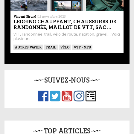
Vincent Girard
|
18 novembre 2025
LEGGING CHAUFFANT, CHAUSSURES DE
RANDONNÉE, MAILLOT DE VTT, SAC …
VTT, randonnée, trail, vélo de route, natation, gravel… Voici
plusieurs …
AUTRES WATER
TRAIL
VÉLO
VTT - MTB
SUIVEZ-NOUS
TOP ARTICLES