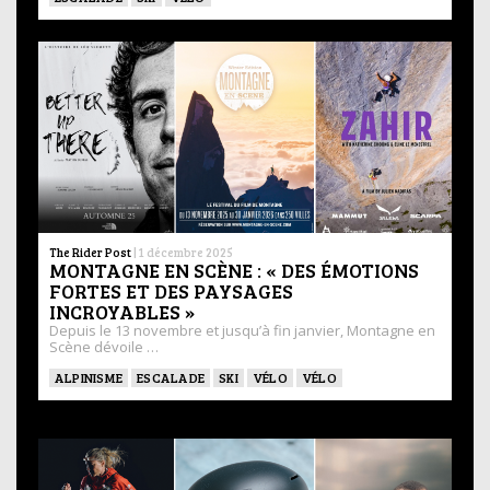
The Rider Post
|
1 décembre 2025
MONTAGNE EN SCÈNE : « DES ÉMOTIONS
FORTES ET DES PAYSAGES
INCROYABLES »
Depuis le 13 novembre et jusqu’à fin janvier, Montagne en
Scène dévoile …
ALPINISME
ESCALADE
SKI
VÉLO
VÉLO