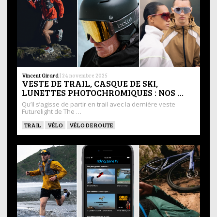
Vincent Girard
|
24 novembre 2025
VESTE DE TRAIL, CASQUE DE SKI,
LUNETTES PHOTOCHROMIQUES : NOS …
Qu’il s’agisse de partir en trail avec la dernière veste
Futurelight de The …
TRAIL
VÉLO
VÉLO DE ROUTE