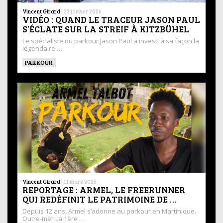
Vincent Girard
|
22 janvier 2026
VIDÉO : QUAND LE TRACEUR JASON PAUL
S’ÉCLATE SUR LA STREIF À KITZBÜHEL
Le spécialiste du parkour Jason Paul a investi à sa façon la
légendaire …
PARKOUR
Vincent Girard
|
11 mars 2025
REPORTAGE : ARMEL, LE FREERUNNER
QUI REDÉFINIT LE PATRIMOINE DE …
Depuis 12 ans, Armel s’adonne au parkour en Martinique.
Outre-mer La 1ère …