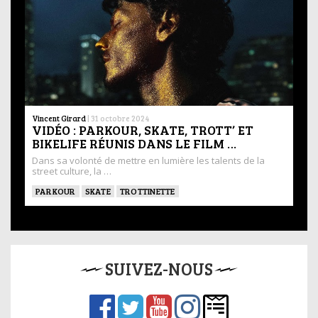
Vincent Girard
|
31 octobre 2024
VIDÉO : PARKOUR, SKATE, TROTT’ ET
BIKELIFE RÉUNIS DANS LE FILM …
Dans sa volonté de mettre en lumière les talents de la
street culture, la …
PARKOUR
SKATE
TROTTINETTE
SUIVEZ-NOUS