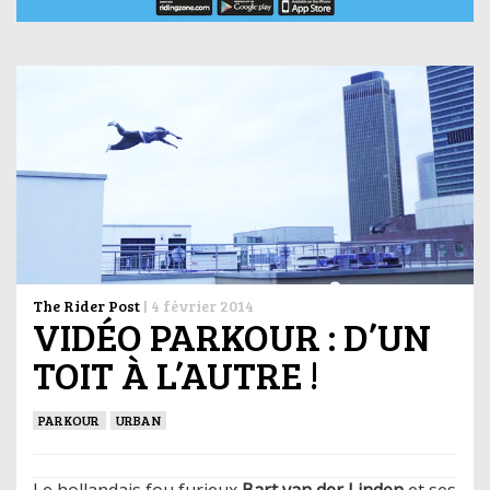
The Rider Post
|
4 février 2014
VIDÉO PARKOUR : D’UN
TOIT À L’AUTRE !
PARKOUR
URBAN
Le hollandais fou furieux
Bart van der Linden
et ses