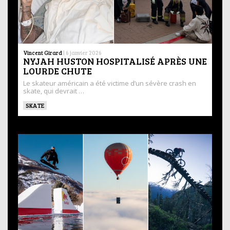
Vincent Girard
|
6 janvier 2026
NYJAH HUSTON HOSPITALISÉ APRÈS UNE
LOURDE CHUTE
Le skateur américain a été victime d’un sévère crash en
skate, qui devrait …
SKATE