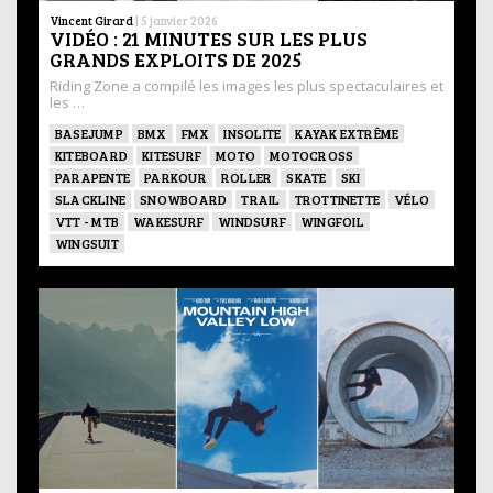
Vincent Girard
|
5 janvier 2026
VIDÉO : 21 MINUTES SUR LES PLUS
GRANDS EXPLOITS DE 2025
Riding Zone a compilé les images les plus spectaculaires et
les …
BASEJUMP
BMX
FMX
INSOLITE
KAYAK EXTRÊME
KITEBOARD
KITESURF
MOTO
MOTOCROSS
PARAPENTE
PARKOUR
ROLLER
SKATE
SKI
SLACKLINE
SNOWBOARD
TRAIL
TROTTINETTE
VÉLO
VTT - MTB
WAKESURF
WINDSURF
WINGFOIL
WINGSUIT