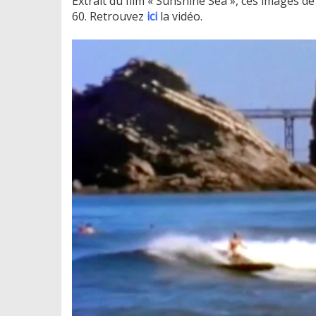
Extrait du film « Sunshine Sea », ces images 
60. Retrouvez
ici
la vidéo.