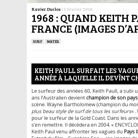
Xavier Duclos
|
5 février 2018
1968 : QUAND KEITH 
FRANCE (IMAGES D’A
SURF
WATER
KEITH PAULL SURFAIT LES VAGUE
ANNÉE À LAQUELLE IL DEVÎNT C
Le surfeur des années 60, Keith Paull, a subi u
ans l’Australien devient
champion de son pays
scène. Wayne Bartholomew (champion du monde 
plus beau style de surf de tous les surfeurs
« 
pour le surfeur de la Gold Coast. Dans les ann
s’en remettre. Il décédera en 2004. « ENCYCLO
Keith Paul venu affronter les vagues du
Pays 