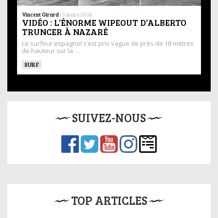
Vincent Girard
|
5 mars 2026
VIDÉO : L’ÉNORME WIPEOUT D’ALBERTO
TRUNCER À NAZARÉ
Le surfeur espagnol s’est pris vague de près de 18 mètres
de hauteur sur la …
SURF
SUIVEZ-NOUS
TOP ARTICLES