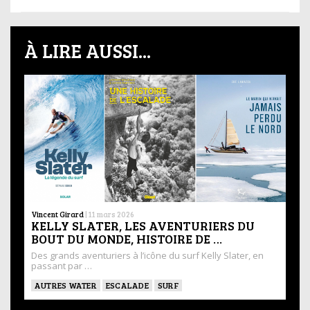
À LIRE AUSSI...
Vincent Girard
|
11 mars 2026
KELLY SLATER, LES AVENTURIERS DU
BOUT DU MONDE, HISTOIRE DE …
Des grands aventuriers à l’icône du surf Kelly Slater, en
passant par …
AUTRES WATER
ESCALADE
SURF