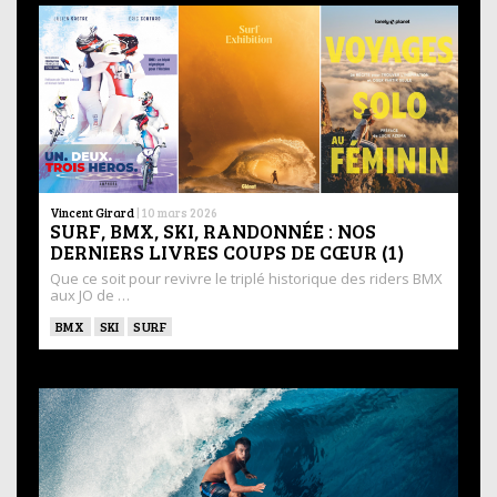
Vincent Girard
|
10 mars 2026
SURF, BMX, SKI, RANDONNÉE : NOS
DERNIERS LIVRES COUPS DE CŒUR (1)
Que ce soit pour revivre le triplé historique des riders BMX
aux JO de …
BMX
SKI
SURF