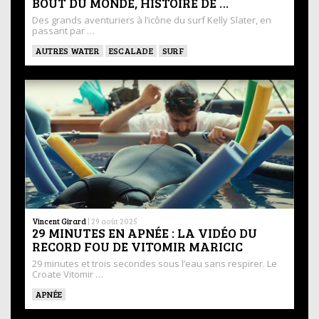
BOUT DU MONDE, HISTOIRE DE …
Des grands aventuriers à l’icône du surf Kelly Slater, en
passant par …
AUTRES WATER
ESCALADE
SURF
Vincent Girard
|
29 août 2025
29 MINUTES EN APNÉE : LA VIDÉO DU
RECORD FOU DE VITOMIR MARICIC
29 minutes et trois secondes sous l’eau sans respirer. Le
Croate Vitomir …
APNÉE