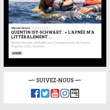
Vincent Girard
|
15 juillet 2025
QUENTIN ISY-SCHWART : « L’APNÉE M’A
LITTÉRALEMENT …
Récent double médaillé aux Championnats de France
d’apnée 2025, Quentin …
APNÉE
SUIVEZ-NOUS