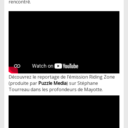
rencontré.
Découvrez le reportage de l’émission Riding Zone
(produite par
Puzzle Media
) sur Stéphane
Tourreau dans les profondeurs de Mayotte.