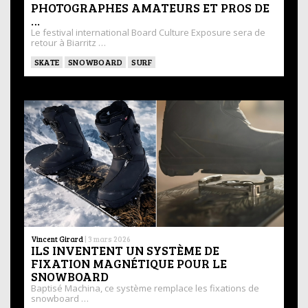
PHOTOGRAPHES AMATEURS ET PROS DE
…
Le festival international Board Culture Exposure sera de
retour à Biarritz …
SKATE
SNOWBOARD
SURF
Vincent Girard
|
3 mars 2026
ILS INVENTENT UN SYSTÈME DE
FIXATION MAGNÉTIQUE POUR LE
SNOWBOARD
Baptisé Machina, ce système remplace les fixations de
snowboard …