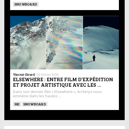
SNOWBOARD
Vincent Girard
|
26 février 2026
ELSEWHERE : ENTRE FILM D’EXPÉDITION
ET PROJET ARTISTIQUE AVEC LES …
Dans son dernier film « Elsewhere », Arc’teryx nous
emmène dans les hautes …
SKI
SNOWBOARD