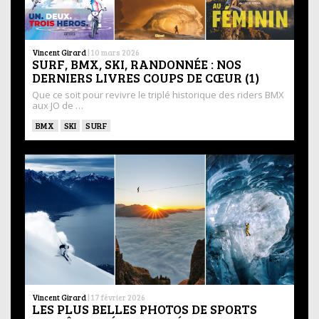
Vincent Girard
|
10 mars 2026
SURF, BMX, SKI, RANDONNÉE : NOS
DERNIERS LIVRES COUPS DE CŒUR (1)
Que ce soit pour revivre le triplé historique des riders BMX
aux JO de …
BMX
SKI
SURF
Vincent Girard
|
17 février 2026
LES PLUS BELLES PHOTOS DE SPORTS