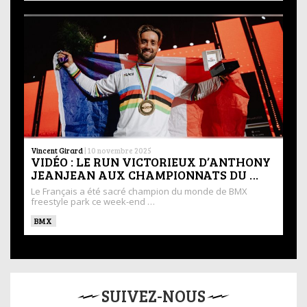
Vincent Girard
|
10 novembre 2025
VIDÉO : LE RUN VICTORIEUX D’ANTHONY
JEANJEAN AUX CHAMPIONNATS DU …
Le Français a été sacré champion du monde de BMX
freestyle park ce week-end …
BMX
SUIVEZ-NOUS