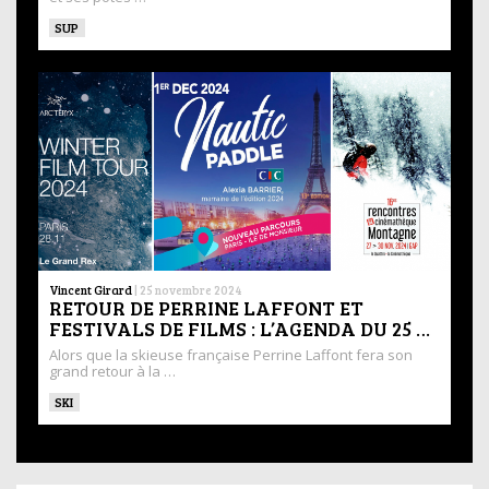
SUP
Vincent Girard
|
25 novembre 2024
RETOUR DE PERRINE LAFFONT ET
FESTIVALS DE FILMS : L’AGENDA DU 25 …
Alors que la skieuse française Perrine Laffont fera son
grand retour à la …
SKI