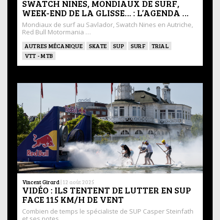
SWATCH NINES, MONDIAUX DE SURF,
WEEK-END DE LA GLISSE… : L’AGENDA …
Mondiaux de surf au Savlador, Swatch Nines en Autriche,
Red Bull Motormania …
AUTRES MÉCANIQUE
SKATE
SUP
SURF
TRIAL
VTT - MTB
Vincent Girard
|
12 août 2025
VIDÉO : ILS TENTENT DE LUTTER EN SUP
FACE 115 KM/H DE VENT
Combien de temps le spécialiste de SUP Casper Steinfath
et ses potes …