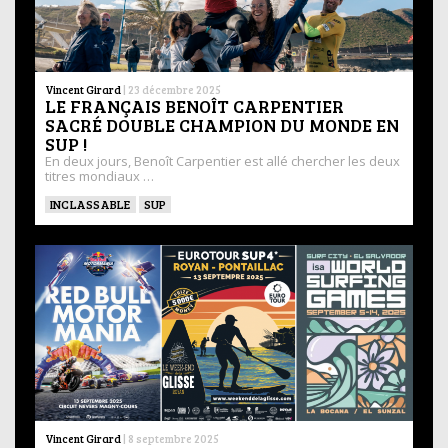
Vincent Girard
|
23 décembre 2025
LE FRANÇAIS BENOÎT CARPENTIER
SACRÉ DOUBLE CHAMPION DU MONDE EN
SUP !
En deux jours, Benoît Carpentier est allé chercher les deux
titres mondiaux …
INCLASSABLE
SUP
Vincent Girard
|
8 septembre 2025