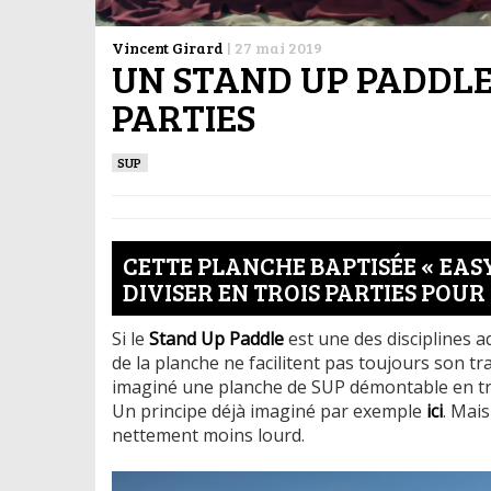
Vincent Girard
|
27 mai 2019
UN STAND UP PADDLE
PARTIES
SUP
CETTE PLANCHE BAPTISÉE « EAS
DIVISER EN TROIS PARTIES POU
Si le
Stand Up Paddle
est une des disciplines aq
de la planche ne facilitent pas toujours son t
imaginé une planche de SUP démontable en troi
Un principe déjà imaginé par exemple
ici
. Mai
nettement moins lourd.