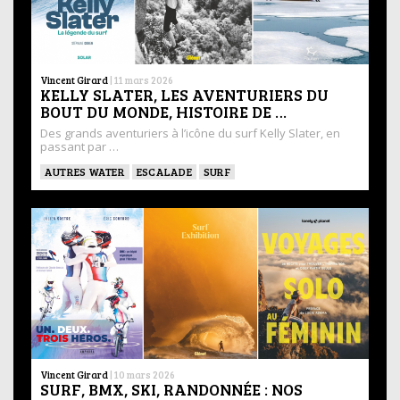
Vincent Girard
|
11 mars 2026
KELLY SLATER, LES AVENTURIERS DU
BOUT DU MONDE, HISTOIRE DE …
Des grands aventuriers à l’icône du surf Kelly Slater, en
passant par …
AUTRES WATER
ESCALADE
SURF
Vincent Girard
|
10 mars 2026
SURF, BMX, SKI, RANDONNÉE : NOS