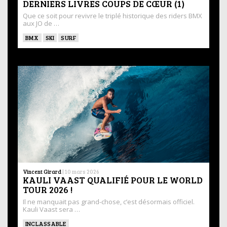
DERNIERS LIVRES COUPS DE CŒUR (1)
Que ce soit pour revivre le triplé historique des riders BMX
aux JO de …
BMX
SKI
SURF
Vincent Girard
|
10 mars 2026
KAULI VAAST QUALIFIÉ POUR LE WORLD
TOUR 2026 !
Il ne manquait pas grand-chose, c’est désormais officiel.
Kauli Vaast sera …
INCLASSABLE