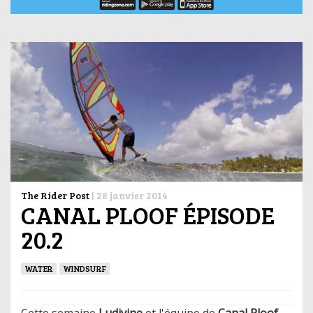
The Rider Post
|
28 janvier 2014
CANAL PLOOF ÉPISODE
20.2
WATER
WINDSURF
Cette semaine
Ludivine
et l'équipe de
Canal Ploof