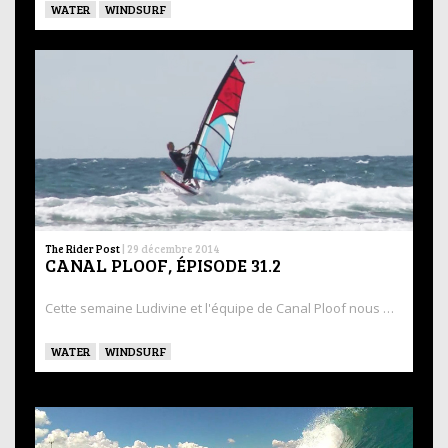
WATER
WINDSURF
The Rider Post
|
29 décembre 2014
CANAL PLOOF, ÉPISODE 31.2
Cette semaine Ludivine et l'équipe de Canal Ploof nous …
WATER
WINDSURF