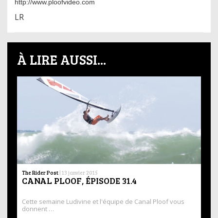
http://www.ploofvideo.com
LR
À LIRE AUSSI...
The Rider Post
|
13 janvier 2015
CANAL PLOOF, ÉPISODE 31.4
Cette semaine Ludivine et l'équipe de Canal Ploof vous
donnent …