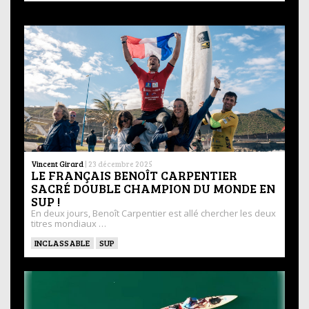
Vincent Girard
|
23 décembre 2025
LE FRANÇAIS BENOÎT CARPENTIER
SACRÉ DOUBLE CHAMPION DU MONDE EN
SUP !
En deux jours, Benoît Carpentier est allé chercher les deux
titres mondiaux …
INCLASSABLE
SUP