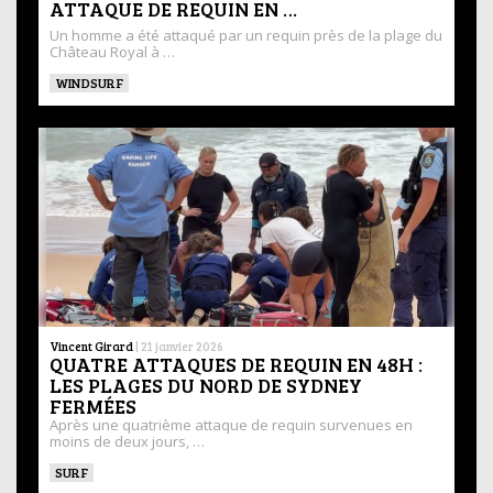
ATTAQUE DE REQUIN EN …
Un homme a été attaqué par un requin près de la plage du
Château Royal à …
WINDSURF
Vincent Girard
|
21 janvier 2026
QUATRE ATTAQUES DE REQUIN EN 48H :
LES PLAGES DU NORD DE SYDNEY
FERMÉES
Après une quatrième attaque de requin survenues en
moins de deux jours, …
SURF