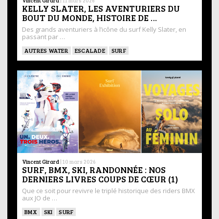
Vincent Girard
|
11 mars 2026
KELLY SLATER, LES AVENTURIERS DU
BOUT DU MONDE, HISTOIRE DE …
Des grands aventuriers à l’icône du surf Kelly Slater, en
passant par …
AUTRES WATER
ESCALADE
SURF
Vincent Girard
|
10 mars 2026
SURF, BMX, SKI, RANDONNÉE : NOS
DERNIERS LIVRES COUPS DE CŒUR (1)
Que ce soit pour revivre le triplé historique des riders BMX
aux JO de …
BMX
SKI
SURF