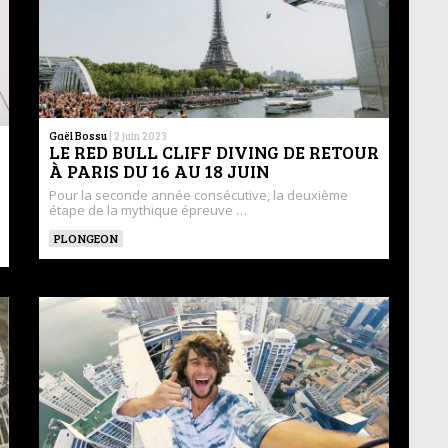
Gaël Bossu
|
2 juin 2023
LE RED BULL CLIFF DIVING DE RETOUR
À PARIS DU 16 AU 18 JUIN
Pour la seconde année consécutive, la deuxième
étape de la mythique épreuve …
PLONGEON