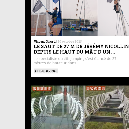
Vincent Girard
|
20 octobre 2025
LE SAUT DE 27 M DE JÉRÉMY NICOLLIN
DEPUIS LE HAUT DU MÂT D’UN …
Le spécialiste du cliff jumping s’est élancé de 27
mètres de hauteur dans …
CLIFF DIVING