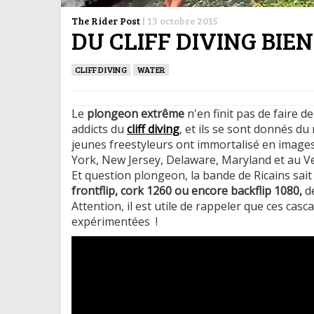
The Rider Post
|
13 octobre 2015
DU CLIFF DIVING BIEN
CLIFF DIVING
WATER
Le
plongeon extrême
n'en finit pas de faire d
addicts du
cliff diving
, et ils se sont donnés du
jeunes freestyleurs ont immortalisé en images
York, New Jersey, Delaware, Maryland et au V
Et question plongeon, la bande de Ricains sait 
frontflip, cork 1260 ou encore backflip 1080,
d
Attention, il est utile de rappeler que ces ca
expérimentées !