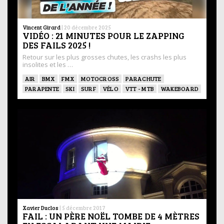
Vincent Girard
|
20 décembre 2025
VIDÉO : 21 MINUTES POUR LE ZAPPING
DES FAILS 2025 !
Retour sur les plus grosses chutes, les crashs les plus
insolites et les …
AIR
BMX
FMX
MOTOCROSS
PARACHUTE
PARAPENTE
SKI
SURF
VÉLO
VTT - MTB
WAKEBOARD
Xavier Duclos
|
5 décembre 2017
FAIL : UN PÈRE NOËL TOMBE DE 4 MÈTRES