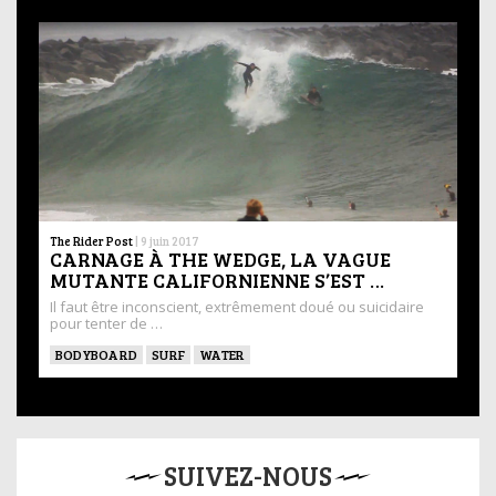
The Rider Post
|
9 juin 2017
CARNAGE À THE WEDGE, LA VAGUE
MUTANTE CALIFORNIENNE S’EST …
Il faut être inconscient, extrêmement doué ou suicidaire
pour tenter de …
BODYBOARD
SURF
WATER
SUIVEZ-NOUS