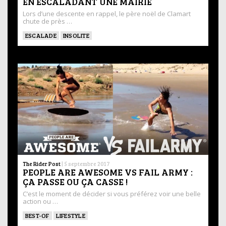
EN ESCALADANT UNE MAIRIE
Lors d’une descente en rappel, le père noël de Clamart
chute de près …
ESCALADE
INSOLITE
The Rider Post
|
5 septembre 2017
PEOPLE ARE AWESOME VS FAIL ARMY :
ÇA PASSE OU ÇA CASSE !
C’est le moment de décider si vous préférez voir une belle
action ou …
BEST-OF
LIFESTYLE