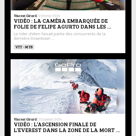
Vincent Girard
|
2 février 2026
VIDÉO : LA CAMÉRA EMBARQUÉE DE
FOLIE DE FELIPE AGURTO DANS LES …
Le rider chilien faisait partie des concurrents de la
dernière Downtown …
VTT - MTB
Vincent Girard
|
22 janvier 2026
VIDÉO : L’ASCENSION FINALE DE
L’EVEREST DANS LA ZONE DE LA MORT …