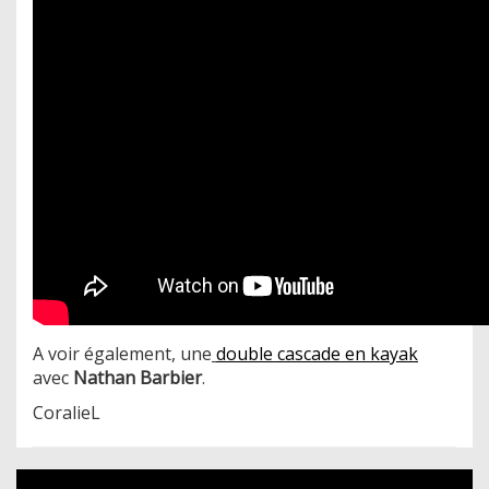
A voir également, une
double cascade en kayak
avec
Nathan Barbier
.
CoralieL