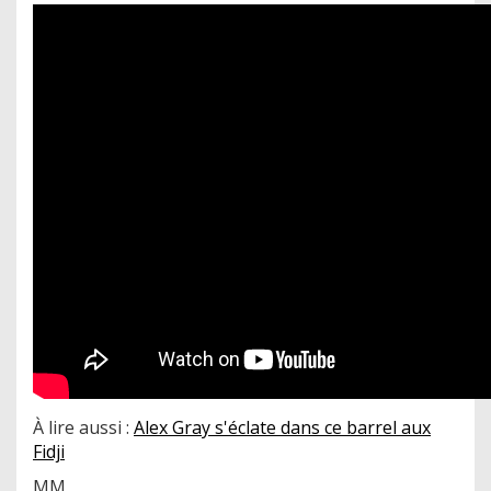
À lire aussi :
Alex Gray s'éclate dans ce barrel aux
Fidji
MM