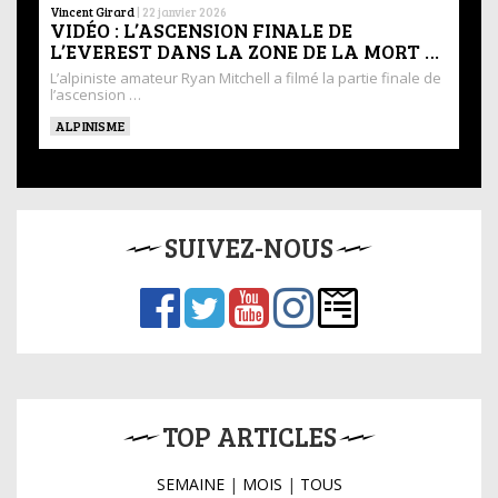
Vincent Girard
|
22 janvier 2026
VIDÉO : L’ASCENSION FINALE DE
L’EVEREST DANS LA ZONE DE LA MORT …
L’alpiniste amateur Ryan Mitchell a filmé la partie finale de
l’ascension …
ALPINISME
SUIVEZ-NOUS
TOP ARTICLES
SEMAINE
|
MOIS
|
TOUS