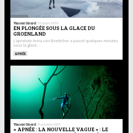
Vincent Girard
|
25 mars 2020
EN PLONGÉE SOUS LA GLACE DU
GROENLAND
L’apnéiste Anna von Boetticher a passé quelques minutes
sous la glace …
APNÉE
Vincent Girard
|
9 octobre 2019
« APNÉE : LA NOUVELLE VAGUE » : LE