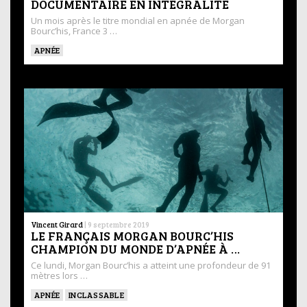
DOCUMENTAIRE EN INTÉGRALITÉ
Un mois après le titre mondial en apnée de Morgan
Bourc’his, France 3 …
APNÉE
Vincent Girard
|
9 septembre 2019
LE FRANÇAIS MORGAN BOURC’HIS
CHAMPION DU MONDE D’APNÉE À …
Ce lundi, Morgan Bourc’his a atteint une profondeur de 91
mètres lors …
APNÉE
INCLASSABLE