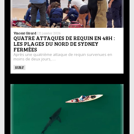
Vincent Girard
|
21 janvier 2026
QUATRE ATTAQUES DE REQUIN EN 48H :
LES PLAGES DU NORD DE SYDNEY
FERMÉES
Après une quatrième attaque de requin survenues en
moins de deux jours, …
SURF