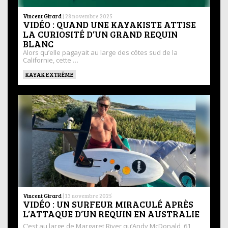
Vincent Girard
|
28 novembre 2025
VIDÉO : QUAND UNE KAYAKISTE ATTISE
LA CURIOSITÉ D’UN GRAND REQUIN
BLANC
Alors qu’elle pagayait au large des côtes sud de la
Californie, cette …
KAYAK EXTRÊME
Vincent Girard
|
13 novembre 2025
VIDÉO : UN SURFEUR MIRACULÉ APRÈS
L’ATTAQUE D’UN REQUIN EN AUSTRALIE
C’est au large de Margaret River qu’Andy McDonald, 61