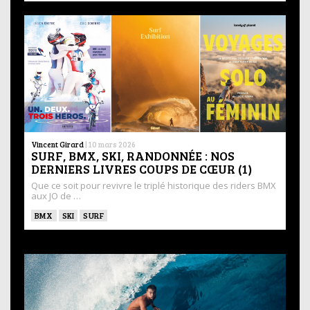
Vincent Girard
|
10 mars 2026
SURF, BMX, SKI, RANDONNÉE : NOS
DERNIERS LIVRES COUPS DE CŒUR (1)
Que ce soit pour revivre le triplé historique des riders BMX
aux JO de …
BMX
SKI
SURF