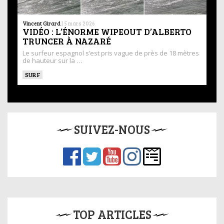
Vincent Girard
|
5 mars 2026
VIDÉO : L’ÉNORME WIPEOUT D’ALBERTO
TRUNCER À NAZARÉ
Le surfeur espagnol s’est pris vague de près de 18 mètres
de hauteur sur la …
SURF
SUIVEZ-NOUS
TOP ARTICLES