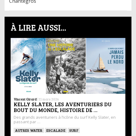
Chantegros
À LIRE AUSSI...
Vincent Girard
|
11 mars 2026
KELLY SLATER, LES AVENTURIERS DU
BOUT DU MONDE, HISTOIRE DE …
Des grands aventuriers à l’icône du surf Kelly Slater, en
passant par …
AUTRES WATER
ESCALADE
SURF