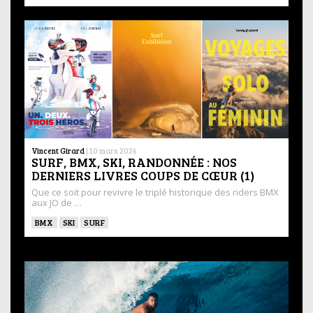
Vincent Girard
|
10 mars 2026
SURF, BMX, SKI, RANDONNÉE : NOS
DERNIERS LIVRES COUPS DE CŒUR (1)
Que ce soit pour revivre le triplé historique des riders BMX
aux JO de …
BMX
SKI
SURF