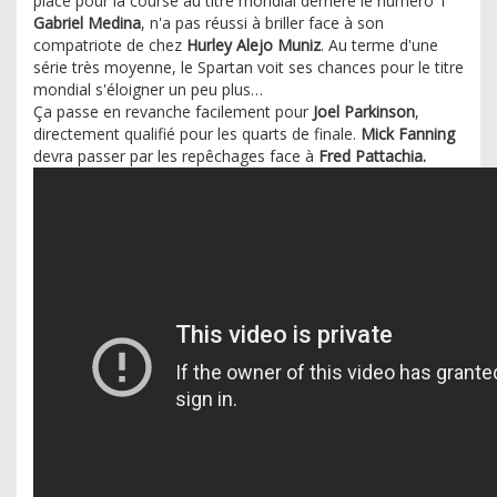
placé pour la course au titre mondial derrière le numéro 1
Gabriel Medina
, n'a pas réussi à briller face à son
compatriote de chez
Hurley Alejo Muniz
. Au terme d'une
série très moyenne, le Spartan voit ses chances pour le titre
mondial s'éloigner un peu plus…
Ça passe en revanche facilement pour
Joel Parkinson
,
directement qualifié pour les quarts de finale.
Mick Fanning
devra passer par les repêchages face à
Fred Pattachia.