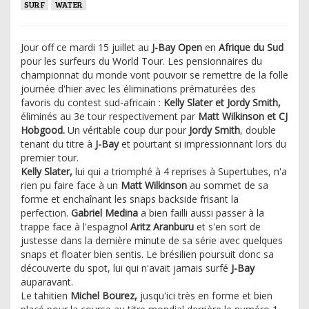
SURF
WATER
Jour off ce mardi 15 juillet au
J-Bay Open
en
Afrique du Sud
pour les surfeurs du World Tour. Les pensionnaires du
championnat du monde vont pouvoir se remettre de la folle
journée d'hier avec les éliminations prématurées des
favoris du contest sud-africain :
Kelly Slater et Jordy Smith,
éliminés au 3e tour respectivement par
Matt Wilkinson et CJ
Hobgood.
Un véritable coup dur pour
Jordy Smith
, double
tenant du titre à
J-Bay
et pourtant si impressionnant lors du
premier tour.
Kelly Slater,
lui qui a triomphé à 4 reprises à Supertubes, n'a
rien pu faire face à un
Matt Wilkinson
au sommet de sa
forme et enchaînant les snaps backside frisant la
perfection.
Gabriel Medina
a bien failli aussi passer à la
trappe face à l'espagnol
Aritz Aranburu
et s'en sort de
justesse dans la dernière minute de sa série avec quelques
snaps et floater bien sentis. Le brésilien poursuit donc sa
découverte du spot, lui qui n'avait jamais surfé
J-Bay
auparavant.
Le tahitien
Michel Bourez,
jusqu'ici très en forme et bien