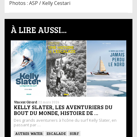
Photos : ASP / Kelly Cestari
À LIRE AUSSI...
Vincent Girard
|
11 mars 2026
KELLY SLATER, LES AVENTURIERS DU
BOUT DU MONDE, HISTOIRE DE …
Des grands aventuriers à l’icône du surf Kelly Slater, en
passant par …
AUTRES WATER
ESCALADE
SURF