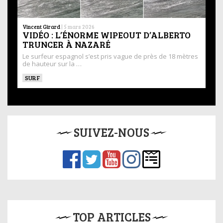
Vincent Girard
|
5 mars 2026
VIDÉO : L’ÉNORME WIPEOUT D’ALBERTO
TRUNCER À NAZARÉ
Le surfeur espagnol s’est pris vague de près de 18 mètres
de hauteur sur la …
SURF
SUIVEZ-NOUS
TOP ARTICLES