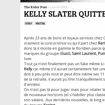
The Rider Post
|
1 avril 2014
KELLY SLATER QUITT
SURF
WATER
Après 23 ans de bons et loyaux services chez Qui
vraiment la concurrence vu qu'il part chez
Ker
donc là il monte en gamme le floridien parce qu
marques du groupe (
Gucci, Saint Laurent, Pum
luxe.
Tout ça n'est finalement pas un fake même si on
Kelly
car même s'il aurait certainement fait un
doit à peu près tout et peut être même ses 1
de la retraite, il aurait pu finir tranquillemen
d'années.
On n'est pas là pour juger mais pour relater le
de nouveaux horizons (et s'habiller plus class
son salaire…Aux dernières nouvelles, le king 
du groupe
Kering.