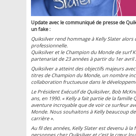
Update avec le communiqué de presse de Quiksil
un fake :
Quiksilver rend hommage à Kelly Slater alors 
professionnelle.
Quiksilver et le Champion du Monde de surf Ke
partenariat de 23 années à partir du 1er avril
Quiksilver a atteint des objectifs majeurs av
titres de Champion du Monde, un nombre incalc
collaboration fructueuse dans le développemen
Le Président Exécutif de Quiksilver, Bob McKnig
ans, en 1990. « Kelly a fait partie de la famill
aventure incroyable que de voir ce surfeur av
Monde. Nous souhaitons à Kelly beaucoup de r
carrière ».
Au fil des années, Kelly Slater est devenu à la
personnes chez Quiksilver et c’est le cœur lourd