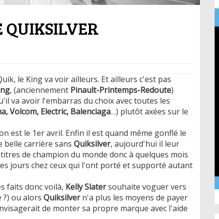
E QUIKSILVER
k, le King va voir ailleurs. Et ailleurs c'est pas
ing
, (anciennement
Pinault-Printemps-Redoute
)
'il va avoir l'embarras du choix avec toutes les
a, Volcom, Electric, Balenciaga
…) plutôt axées sur le
 est le 1er avril. Enfin il est quand même gonflé le
e belle carrière sans
Quiksilver
, aujourd'hui il leur
1 titres de champion du monde donc à quelques mois
t ses jours chez ceux qui l'ont porté et supporté autant
s faits donc voilà,
Kelly Slater
souhaite voguer vers
e ?) ou alors
Quiksilver
n'a plus les moyens de payer
envisagerait de monter sa propre marque avec l'aide