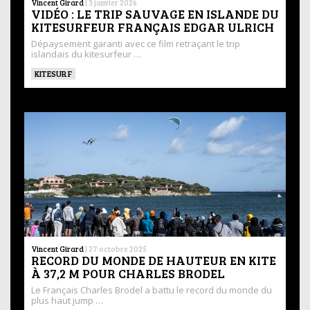
Vincent Girard
|
3 janvier 2026
VIDÉO : LE TRIP SAUVAGE EN ISLANDE DU
KITESURFEUR FRANÇAIS EDGAR ULRICH
Dépaysement garanti avec ce film retraçant le trip
islandais du kitesurfeur …
KITESURF
Vincent Girard
|
27 octobre 2025
RECORD DU MONDE DE HAUTEUR EN KITE
À 37,2 M POUR CHARLES BRODEL
Le Français Charles Brodel a battu le record du monde du
plus haut jump …