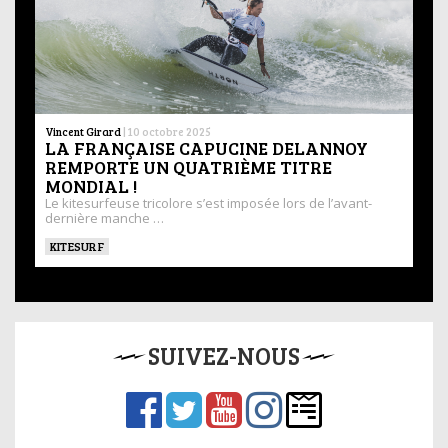
Vincent Girard
|
10 octobre 2025
LA FRANÇAISE CAPUCINE DELANNOY
REMPORTE UN QUATRIÈME TITRE
MONDIAL !
Le kitesurfeuse tricolore s’est imposée lors de l’avant-
dernière manche …
KITESURF
SUIVEZ-NOUS