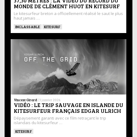
37,30 MÈTRES : LA VIDÉO DU RECORD DU
MONDE DE CLÉMENT HUOT EN KITESURF
Le kitesurfeur breton a officiellement réalisé le saut le plus
haut jamais …
INCLASSABLE
KITESURF
Vincent Girard
|
3 janvier 2026
VIDÉO : LE TRIP SAUVAGE EN ISLANDE DU
KITESURFEUR FRANÇAIS EDGAR ULRICH
Dépaysement garanti avec ce film retraçant le trip
islandais du kitesurfeur …
KITESURF