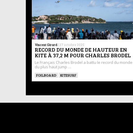
Vincent Girard
|
27 octobre 2025
RECORD DU MONDE DE HAUTEUR EN
KITE À 37,2 M POUR CHARLES BRODEL
Le Français Charles Brodel a battu le record du monde
du plus haut jump …
FOILBOARD
KITESURF