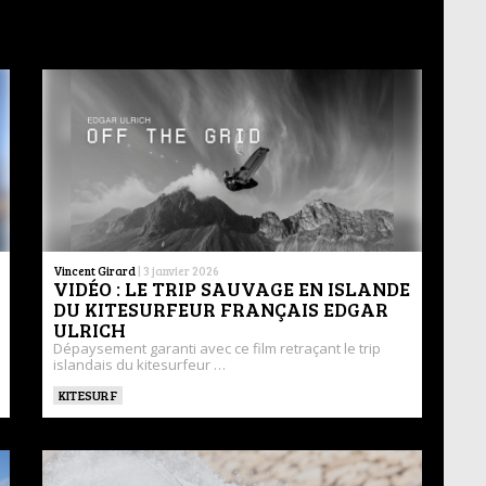
Vincent Girard
|
3 janvier 2026
VIDÉO : LE TRIP SAUVAGE EN ISLANDE
DU KITESURFEUR FRANÇAIS EDGAR
ULRICH
Dépaysement garanti avec ce film retraçant le trip
islandais du kitesurfeur …
KITESURF