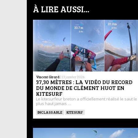
À LIRE AUSSI...
Vincent Girard
|
13 janvier 2026
37,30 MÈTRES : LA VIDÉO DU RECORD
DU MONDE DE CLÉMENT HUOT EN
KITESURF
Le kitesurfeur breton a officiellement réalisé le saut le
plus haut jamais …
INCLASSABLE
KITESURF