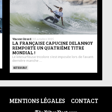
Vincent Girard
|
10 octobre 2025
LA FRANÇAISE CAPUCINE DELANNOY
REMPORTE UN QUATRIÈME TITRE
MONDIAL !
Le kitesurfeuse tricolore s’est imposée lors de l’avant-
dernière manche …
KITESURF
MENTIONS LÉGALES
CONTACT