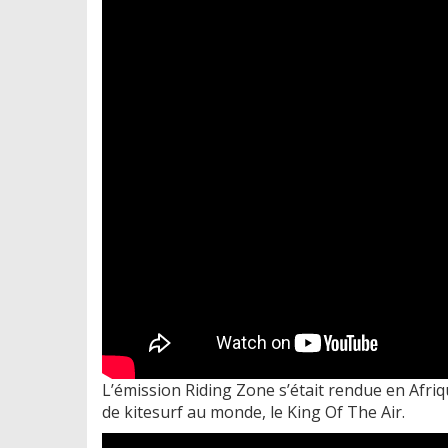
L’émission Riding Zone s’était rendue en Afriq
de kitesurf au monde, le King Of The Air.