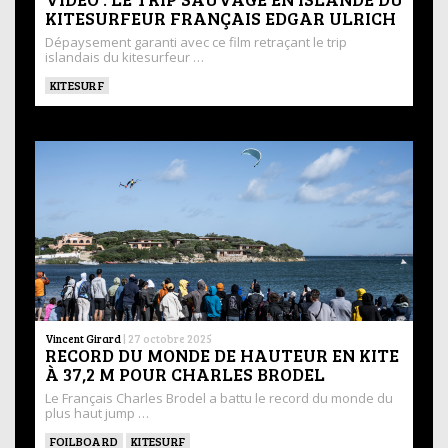
KITESURFEUR FRANÇAIS EDGAR ULRICH
Dépaysement garanti avec ce film retraçant le trip
islandais du kitesurfeur …
KITESURF
Vincent Girard
|
27 octobre 2025
RECORD DU MONDE DE HAUTEUR EN KITE
À 37,2 M POUR CHARLES BRODEL
Le Français Charles Brodel a battu le record du monde du
plus haut jump …
FOILBOARD
KITESURF