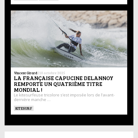
Vincent Girard
|
10 octobre 2025
LA FRANÇAISE CAPUCINE DELANNOY
REMPORTE UN QUATRIÈME TITRE
MONDIAL !
Le kitesurfeuse tricolore s’est imposée lors de l’avant-
dernière manche …
KITESURF