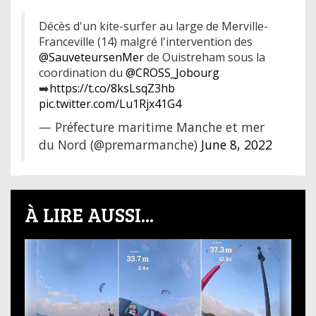
Décès d'un kite-surfer au large de Merville-
Franceville (14) malgré l'intervention des
@SauveteursenMer
de Ouistreham sous la
coordination du
@CROSS_Jobourg
➡️
https://t.co/8ksLsqZ3hb
pic.twitter.com/Lu1Rjx41G4
— Préfecture maritime Manche et mer
du Nord (@premarmanche)
June 8, 2022
À LIRE AUSSI...