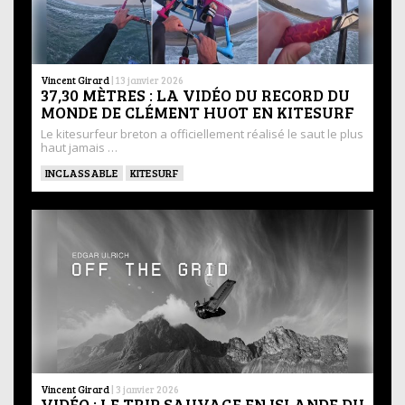
Vincent Girard
|
13 janvier 2026
37,30 MÈTRES : LA VIDÉO DU RECORD DU
MONDE DE CLÉMENT HUOT EN KITESURF
Le kitesurfeur breton a officiellement réalisé le saut le plus
haut jamais …
INCLASSABLE
KITESURF
Vincent Girard
|
3 janvier 2026
VIDÉO : LE TRIP SAUVAGE EN ISLANDE DU