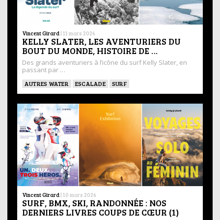
Vincent Girard
|
11 mars 2026
KELLY SLATER, LES AVENTURIERS DU
BOUT DU MONDE, HISTOIRE DE …
Des grands aventuriers à l’icône du surf Kelly Slater, en
passant par …
AUTRES WATER
ESCALADE
SURF
Vincent Girard
|
10 mars 2026
SURF, BMX, SKI, RANDONNÉE : NOS
DERNIERS LIVRES COUPS DE CŒUR (1)