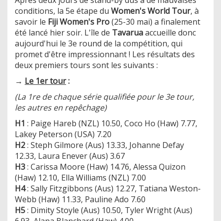
conditions, la 5e étape du
Women's World Tour
, à
savoir le
Fiji Women's Pro
(25-30 mai) a finalement
été lancé hier soir. L'île de
Tavarua
accueille donc
aujourd'hui le 3e round de la compétition, qui
promet d'être impressionnant ! Les résultats des
deux premiers tours sont les suivants :
→
Le 1er tour
:
(La 1re de chaque série qualifiée pour le 3e tour,
les autres en repêchage)
H1
: Paige Hareb (NZL) 10.50, Coco Ho (Haw) 7.77,
Lakey Peterson (USA) 7.20
H2
: Steph Gilmore (Aus) 13.33, Johanne Defay
12.33, Laura Enever (Aus) 3.67
H3
: Carissa Moore (Haw) 14.76, Alessa Quizon
(Haw) 12.10, Ella Williams (NZL) 7.00
H4
: Sally Fitzgibbons (Aus) 12.27, Tatiana Weston-
Webb (Haw) 11.33, Pauline Ado 7.60
H5
: Dimity Stoyle (Aus) 10.50, Tyler Wright (Aus)
6.93, Alana Blanchard (Haw) 4.00