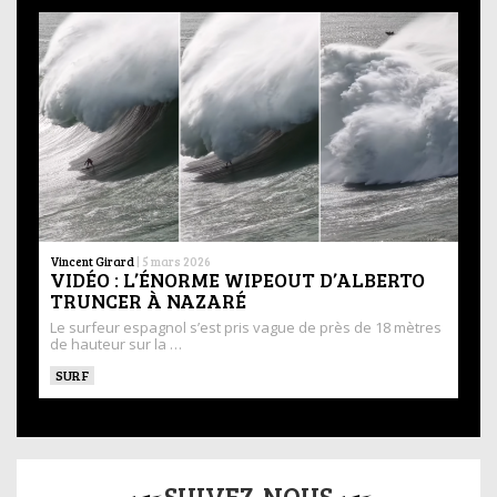
Vincent Girard
|
5 mars 2026
VIDÉO : L’ÉNORME WIPEOUT D’ALBERTO
TRUNCER À NAZARÉ
Le surfeur espagnol s’est pris vague de près de 18 mètres
de hauteur sur la …
SURF
SUIVEZ-NOUS