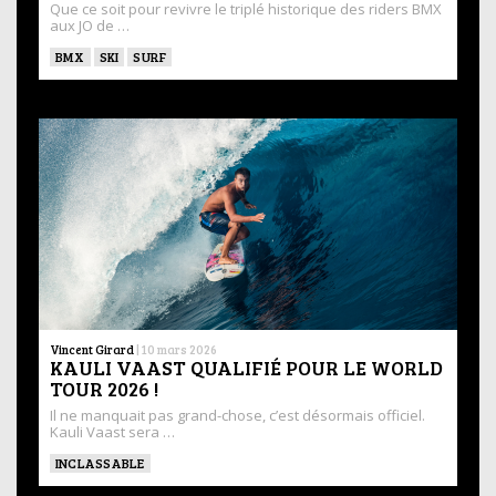
Que ce soit pour revivre le triplé historique des riders BMX
aux JO de …
BMX
SKI
SURF
Vincent Girard
|
10 mars 2026
KAULI VAAST QUALIFIÉ POUR LE WORLD
TOUR 2026 !
Il ne manquait pas grand-chose, c’est désormais officiel.
Kauli Vaast sera …
INCLASSABLE