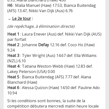
H6
: Malia Manuel (Haw) 17.53, Bianca Buitendag
(AFS) 13.47, Nikki Van Dijk (Aus) 6.76
→
Le 2e tour
:
(de repêchage, à élimination directe)
Heat 1
: Laura Enever (Aus) def. Nikki Van Dijk (AUS)
par forfait
Heat 2
: Johanne
Defay
12.16 def. Coco Ho (Haw)
9.24
Heat 3
: Tyler Wright (Aus) 14.67 def. Ella Williams
(NZL) 6.10
Heat 4
: Tatiana Weston-Webb (Haw) 12.83 def.
Lakey Peterson (USA) 0.00
Heat 5
: Bianca Buitendag (AFS) 7.77 def. Alana
Blanchard (Haw)
Heat 6
: Alessa Quizon (Haw) 14.50 def. Pauline Ado
10.94
Si les conditions sont bonnes, la suite de la
compétition débutera mercredi matin heure locale