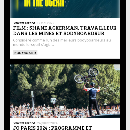
Vincent Girard
|
12 mai 2025
FILM : SHANE ACKERMAN, TRAVAILLEUR
DANS LES MINES ET BODYBOARDEUR
Considéré comme l’un des meilleurs bodyboardeurs au
monde lorsqu’il s’agit …
BODYBOARD
Vincent Girard
|
24 juillet 2024
JO PARIS 2024 : PROGRAMME ET