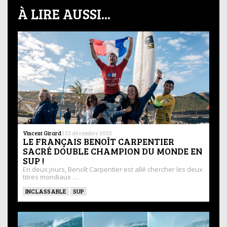
À LIRE AUSSI...
Vincent Girard
|
23 décembre 2025
LE FRANÇAIS BENOÎT CARPENTIER
SACRÉ DOUBLE CHAMPION DU MONDE EN
SUP !
En deux jours, Benoît Carpentier est allé chercher les deux
titres mondiaux …
INCLASSABLE
SUP