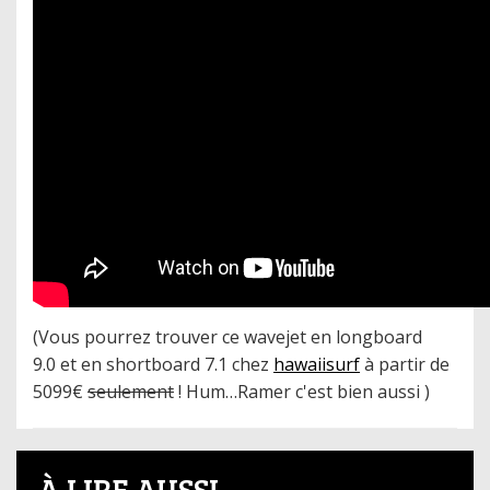
(Vous pourr
ez trouver ce wavejet en longboard
9.0 et en shortboard 7.1 chez
hawaii
surf
à partir de
5099€
seulement
! Hum…Ramer c'est bien aussi )
À LIRE AUSSI...