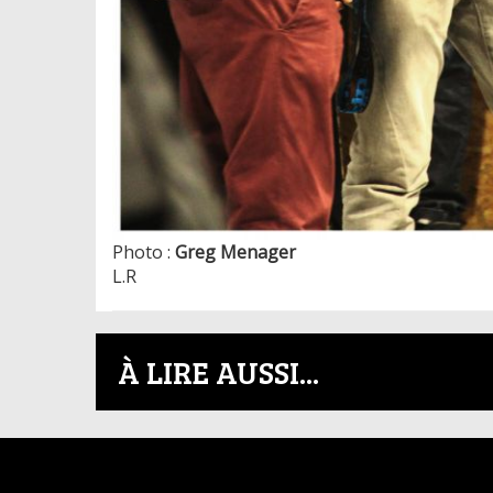
Photo :
Greg Menager
L.R
À LIRE AUSSI...