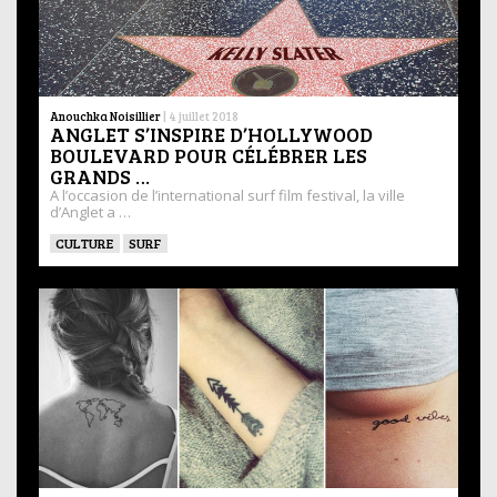
Anouchka Noisillier
|
4 juillet 2018
ANGLET S’INSPIRE D’HOLLYWOOD
BOULEVARD POUR CÉLÉBRER LES
GRANDS …
A l’occasion de l’international surf film festival, la ville
d’Anglet a …
CULTURE
SURF