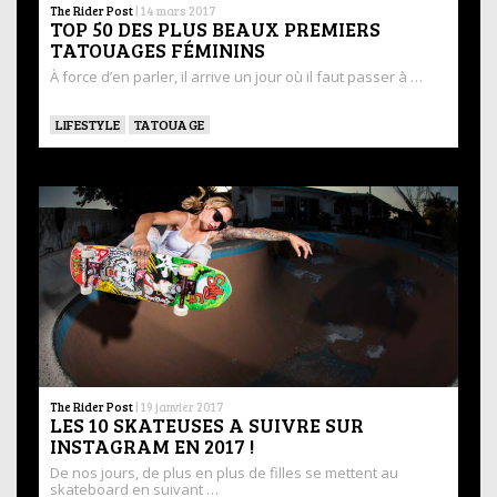
The Rider Post
|
14 mars 2017
TOP 50 DES PLUS BEAUX PREMIERS
TATOUAGES FÉMININS
À force d’en parler, il arrive un jour où il faut passer à …
LIFESTYLE
TATOUAGE
The Rider Post
|
19 janvier 2017
LES 10 SKATEUSES A SUIVRE SUR
INSTAGRAM EN 2017 !
De nos jours, de plus en plus de filles se mettent au
skateboard en suivant …