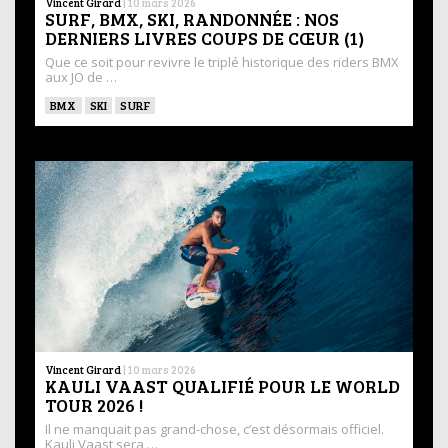
Vincent Girard
|
10 mars 2026
SURF, BMX, SKI, RANDONNÉE : NOS
DERNIERS LIVRES COUPS DE CŒUR (1)
Que ce soit pour revivre le triplé historique des riders BMX
aux JO de …
BMX
SKI
SURF
Vincent Girard
|
10 mars 2026
KAULI VAAST QUALIFIÉ POUR LE WORLD
TOUR 2026 !
Il ne manquait pas grand-chose, c’est désormais officiel.
Kauli Vaast sera …