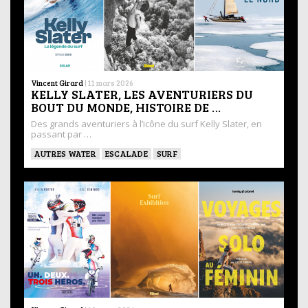
Vincent Girard
|
11 mars 2026
KELLY SLATER, LES AVENTURIERS DU
BOUT DU MONDE, HISTOIRE DE …
Des grands aventuriers à l’icône du surf Kelly Slater, en
passant par …
AUTRES WATER
ESCALADE
SURF