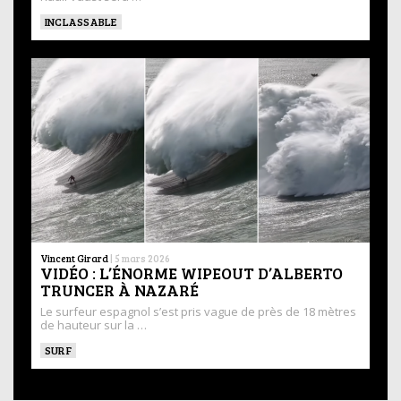
INCLASSABLE
Vincent Girard
|
5 mars 2026
VIDÉO : L’ÉNORME WIPEOUT D’ALBERTO
TRUNCER À NAZARÉ
Le surfeur espagnol s’est pris vague de près de 18 mètres
de hauteur sur la …
SURF