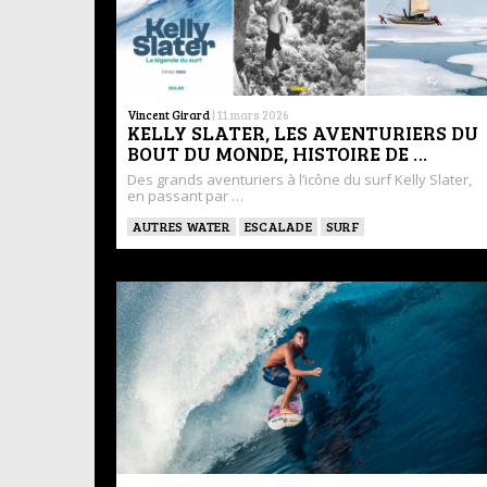
Vincent Girard
|
11 mars 2026
KELLY SLATER, LES AVENTURIERS DU
BOUT DU MONDE, HISTOIRE DE …
Des grands aventuriers à l’icône du surf Kelly Slater,
en passant par …
AUTRES WATER
ESCALADE
SURF