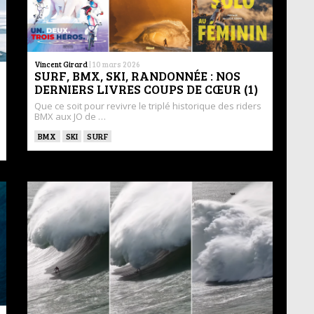
Vincent Girard
|
10 mars 2026
SURF, BMX, SKI, RANDONNÉE : NOS
DERNIERS LIVRES COUPS DE CŒUR (1)
Que ce soit pour revivre le triplé historique des riders
BMX aux JO de …
BMX
SKI
SURF