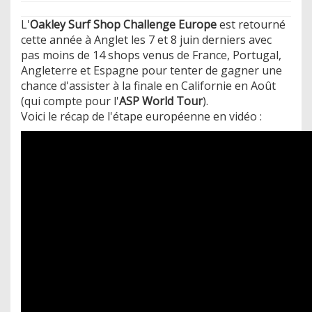
L'
Oakley Surf Shop Challenge Europe
est retourné
cette année à Anglet les 7 et 8 juin derniers avec
pas moins de 14 shops venus de France, Portugal,
Angleterre et Espagne pour tenter de gagner une
chance d'assister à la finale en Californie en Août
(qui compte pour l'
ASP World Tour
).
​Voici le récap de l'étape européenne en vidéo :