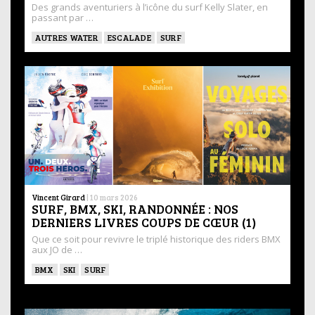
Des grands aventuriers à l’icône du surf Kelly Slater, en
passant par …
AUTRES WATER
ESCALADE
SURF
Vincent Girard
|
10 mars 2026
SURF, BMX, SKI, RANDONNÉE : NOS
DERNIERS LIVRES COUPS DE CŒUR (1)
Que ce soit pour revivre le triplé historique des riders BMX
aux JO de …
BMX
SKI
SURF