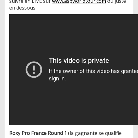
suivre en LIVE sur
www.aspworldtour.com
ou juste
en dessous :
Roxy Pro France Round 1
(la gagnante se qualifie