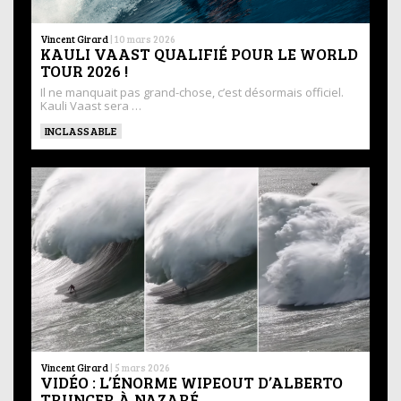
Vincent Girard
|
10 mars 2026
KAULI VAAST QUALIFIÉ POUR LE WORLD
TOUR 2026 !
Il ne manquait pas grand-chose, c’est désormais officiel.
Kauli Vaast sera …
INCLASSABLE
Vincent Girard
|
5 mars 2026
VIDÉO : L’ÉNORME WIPEOUT D’ALBERTO
TRUNCER À NAZARÉ