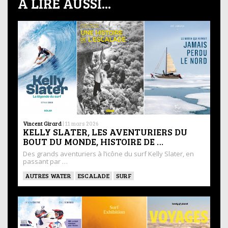
À LIRE AUSSI...
Vincent Girard
|
11 mars 2026
KELLY SLATER, LES AVENTURIERS DU
BOUT DU MONDE, HISTOIRE DE …
Des grands aventuriers à l’icône du surf Kelly Slater, en
passant par …
AUTRES WATER
ESCALADE
SURF