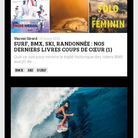
Vincent Girard
|
10 mars 2026
SURF, BMX, SKI, RANDONNÉE : NOS
DERNIERS LIVRES COUPS DE CŒUR (1)
Que ce soit pour revivre le triplé historique des riders BMX
aux JO de …
BMX
SKI
SURF